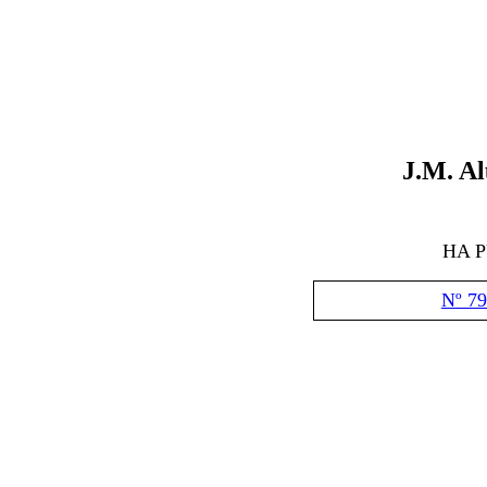
J.M. A
HA 
Nº 79