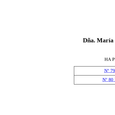
D
ñ
a.
María 
HA 
Nº 79
Nº 80