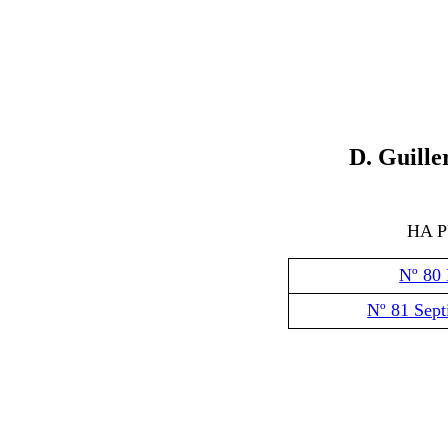
D
. Guill
HA 
Nº 80
Nº 81 Sep