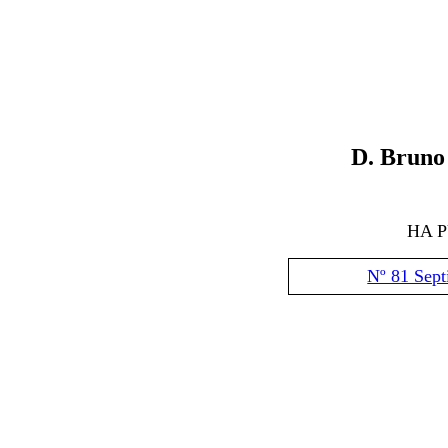
D
.
Bruno
HA 
Nº 81 Sep