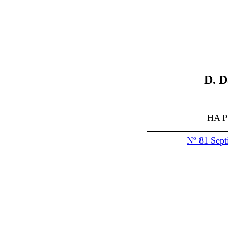
D
. 
HA 
Nº 81 Sep