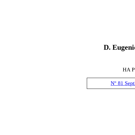
D
.
Eugeni
HA 
Nº 81 Sep