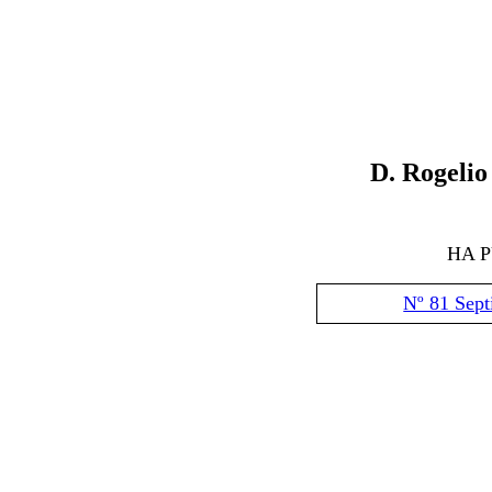
D
.
Rogelio
HA 
Nº 81 Sep