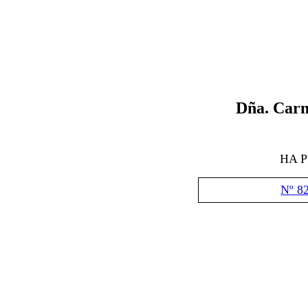
Dña.
Carm
HA 
Nº 8