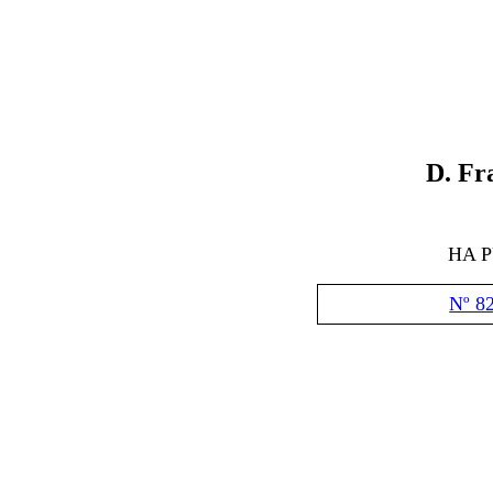
D
.
Fr
HA 
Nº 8