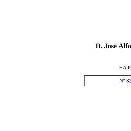
D
.
José Alf
HA 
Nº 8