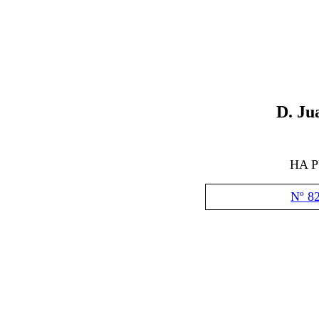
D.
Ju
HA 
Nº 8