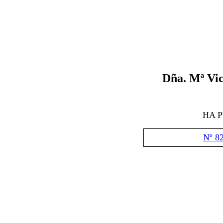
Dña.
Mª Vic
HA 
Nº 8