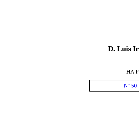
D
. Luis 
HA 
Nº 50