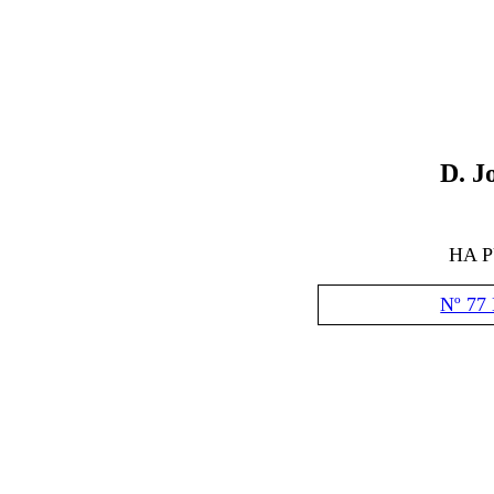
D
.
J
HA 
Nº 77