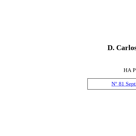
D
.
Carlos
HA 
Nº 81 Sep