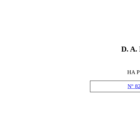
D
.
A.
HA 
Nº 8